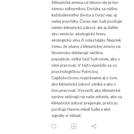
Klimatická zmena už dávno nie je len
témou odborníkov. Dotýka sa nášho
každodenného života a čoraz viac aj
našej psychiky. Čoraz viac ľudí pociťuje
nielen klimatickú úzkosť, ale aj ďalšie
eko-emócie: ekologický hnev,
ekologickú vinu či solastalgiu. Napriek
tomu, že obavy z klimatickej zmeny na
Slovensku deklaruje väčšina
populácie, veľká časť ľudí nevie, ako s
nimi pracovať. V tejto epizóde sa so
psychologičkou Patríciou
Gajdošociovou rozprávame aj o tom,
ako klimatická úzkosť vzniká a ako s
ňou pracovať. Vysvetlí, ako klimatické
správy vplývajú na naše zdravie, ako sa
klimatická úzkosť prejavuje, prečo ju
pociťujú hlavne mladí ľudia a aké
signály si všímať.