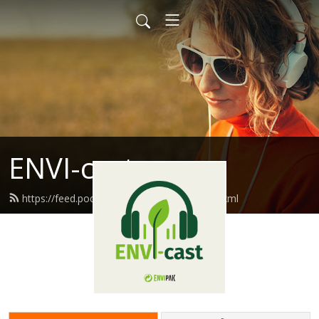
ENVI-cast
https://feed.podbean.com/ozvenvipak/feed.xml