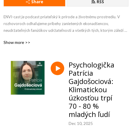
Share
RSS
ENVI-cast je podcast priateľský k prírode a životnému prostrediu. V 
rozhovoroch odhaľujeme príbehy zanietených ekonadšencov, 
neudržateľných fanúšikov udržateľnosti a všetkých tých, ktorým záleží na 
našej planéte.
Show more >>
Psychologička
Patrícia
Gajdošociová:
Klimatickou
úzkosťou trpí
70 - 80 %
mladých ľudí
Dec 10, 2025